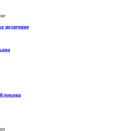
ке величине
кава
 блокова