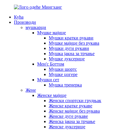
Кућа
Производи
мушкарци
Мушке мајице
Мушки кратки рукави
Мушке мајице без рукава
Мушки дуги рукави
Мушка јакна за трчање
Мушке дуксерице
Мен'с Боттом
Мушки шортс
Мушке џогере
Мушки сет
Мушка тренерка
Жене
Женске мајице
Женски спортски грудњак
Женске кратке рукаве
Женске мајице без рукава
Женске дуге рукаве
Женска јакна за трчање
Женске дуксерице