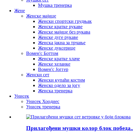
Мушка тренерка
Жене
Женске мајице
Женски спортски грудњак
Женске кратке рукаве
Женске мајице без рукава
Женске дуге рукаве
Женска јакна за трчање
Женске дуксерице
Вомен'с Боттом
Женске кратке хлаче
Женске хеланке
Вомен'с Јоггер
Женски сет
Женски купаћи костим
Женско одело за јогу
Женска тренерка
Унисек
Унисек Хоодиес
Унисек тренерка
Прилагођени мушки колор блок победа..