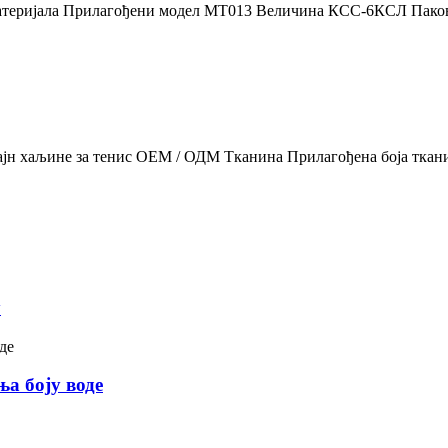
теријала Прилагођени модел МТ013 Величина КСС-6КСЛ Пакова
н хаљине за тенис ОЕМ / ОДМ Тканина Прилагођена боја ткани
у
а боју воде