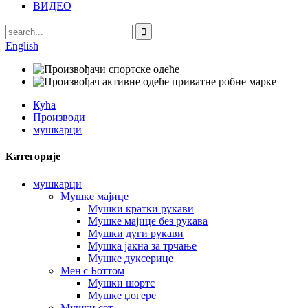
ВИДЕО
English
Кућа
Производи
мушкарци
Категорије
мушкарци
Мушке мајице
Мушки кратки рукави
Мушке мајице без рукава
Мушки дуги рукави
Мушка јакна за трчање
Мушке дуксерице
Мен'с Боттом
Мушки шортс
Мушке џогере
Мушки сет